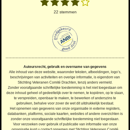
1
2
3
4
5
b
R
t
o
a
s
s
s
s
s
e
22 stemmen
o
t
m
t
t
t
t
t
m
k
i
e
n
e
e
e
e
e
n
g
r
r
r
r
r
:
4
r
r
r
r
.
e
e
e
e
2
n
n
n
n
2
Auteursrecht, gebruik en overname van gegevens
7
Alle inhoud van deze website, waaronder teksten, afbeeldingen, logo’s,
2
beschrijvingen van activiteiten en overige informatie, is eigendom van
Stichting Veteranen Comité Drachten, tenzij anders vermeld.
7
Zonder voorafgaande schriftelijke toestemming is het niet toegestaan om
2
deze inhoud geheel of gedeeltelijk over te nemen, te kopiëren, op te slaan,
7
te verspreiden, openbaar te maken, te bewerken of anderszins te
2
gebruiken, behalve voor zover de wet dit uitdrukkelijk toestaat.
Het opnemen van gegevens van onze organisatie in externe registers,
7
databanken, platforms, sociale kaarten, websites of andere overzichten is
2
zonder onze voorafgaande schriftelijke toestemming niet toegestaan.
7
Voor verzoeken over gebruik of publicatie van informatie van onze
2
organisatie kunt u contact opnemen met Stichting Veteranen Comité