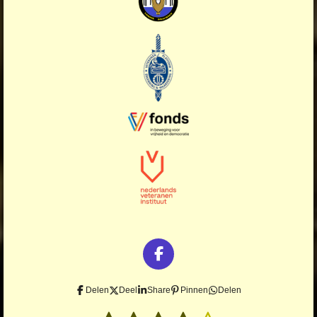
F
a
c
Delen
Deel
Share
Pinnen
Delen
e
S