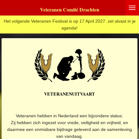
Ga
Veteranen Comité Drachten
direct
naar
Het volgende Veteranen Festival is op 17 April 2027. zet alvast in je
de
agenda!
hoofdinhoud
VETERANENUITVAART
Veteranen hebben in Nederland een bijzondere status.
Zij hebben zich ingezet voor vrede, veiligheid en vrijheid, en
daarmee een onmisbare bijdrage geleverd aan de samenleving
van vandaag.