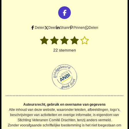
F
a
c
Delen
Deel
Share
Pinnen
Delen
e
1
2
3
4
5
S
b
R
t
o
a
s
s
s
s
s
e
22 stemmen
o
t
m
t
t
t
t
t
m
k
i
e
n
e
e
e
e
e
n
g
r
r
r
r
r
:
4
r
r
r
r
.
e
e
e
e
2
n
n
n
n
2
Auteursrecht, gebruik en overname van gegevens
7
Alle inhoud van deze website, waaronder teksten, afbeeldingen, logo’s,
2
beschrijvingen van activiteiten en overige informatie, is eigendom van
Stichting Veteranen Comité Drachten, tenzij anders vermeld.
7
Zonder voorafgaande schriftelijke toestemming is het niet toegestaan om
2