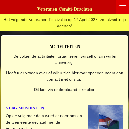
Ga
Veteranen Comité Drachten
direct
naar
Het volgende Veteranen Festival is op 17 April 2027. zet alvast in je
de
agenda!
hoofdinhoud
ACTIVITEITEN
De volgende activiteiten organiseren wij zelf of zijn wij bij
aanwezig.
Heeft u er vragen over of wilt u zich hiervoor opgeven neem dan
contact met ons op.
Dit kan via onderstaand formulier.
VLAG MOMENTEN
Op de volgende data word er door ons en
de Gemeente gevlagd met de
Veteranenvlag