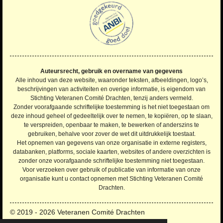
n
e
e
e
e
e
n
g
r
r
r
r
r
:
4
r
r
r
r
.
e
e
e
e
2
n
n
n
n
2
Auteursrecht, gebruik en overname van gegevens
7
Alle inhoud van deze website, waaronder teksten, afbeeldingen, logo’s,
2
beschrijvingen van activiteiten en overige informatie, is eigendom van
Stichting Veteranen Comité Drachten, tenzij anders vermeld.
7
Zonder voorafgaande schriftelijke toestemming is het niet toegestaan om
2
deze inhoud geheel of gedeeltelijk over te nemen, te kopiëren, op te slaan,
7
te verspreiden, openbaar te maken, te bewerken of anderszins te
2
gebruiken, behalve voor zover de wet dit uitdrukkelijk toestaat.
Het opnemen van gegevens van onze organisatie in externe registers,
7
databanken, platforms, sociale kaarten, websites of andere overzichten is
2
zonder onze voorafgaande schriftelijke toestemming niet toegestaan.
7
Voor verzoeken over gebruik of publicatie van informatie van onze
2
organisatie kunt u contact opnemen met Stichting Veteranen Comité
7
Drachten.
s
t
© 2019 - 2026 Veteranen Comité Drachten
e