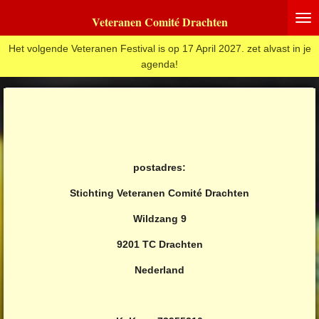
Ga
Veteranen Comité Drachten
direct
naar
Het volgende Veteranen Festival is op 17 April 2027. zet alvast in je
de
agenda!
hoofdinhoud
postadres:
Stichting Veteranen Comité Drachten
Wildzang 9
9201 TC Drachten
Nederland