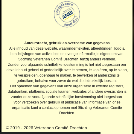
n
e
e
e
e
e
n
g
r
r
r
r
r
:
4
r
r
r
r
.
e
e
e
e
2
n
n
n
n
2
Auteursrecht, gebruik en overname van gegevens
7
Alle inhoud van deze website, waaronder teksten, afbeeldingen, logo’s,
2
beschrijvingen van activiteiten en overige informatie, is eigendom van
Stichting Veteranen Comité Drachten, tenzij anders vermeld.
7
Zonder voorafgaande schriftelijke toestemming is het niet toegestaan om
2
deze inhoud geheel of gedeeltelijk over te nemen, te kopiëren, op te slaan,
7
te verspreiden, openbaar te maken, te bewerken of anderszins te
2
gebruiken, behalve voor zover de wet dit uitdrukkelijk toestaat.
Het opnemen van gegevens van onze organisatie in externe registers,
7
databanken, platforms, sociale kaarten, websites of andere overzichten is
2
zonder onze voorafgaande schriftelijke toestemming niet toegestaan.
7
Voor verzoeken over gebruik of publicatie van informatie van onze
2
organisatie kunt u contact opnemen met Stichting Veteranen Comité
7
Drachten.
s
t
© 2019 - 2026 Veteranen Comité Drachten
e