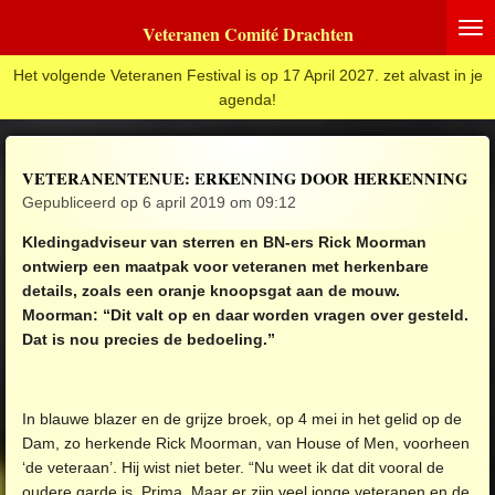
Ga
Veteranen Comité Drachten
direct
naar
Het volgende Veteranen Festival is op 17 April 2027. zet alvast in je
de
agenda!
hoofdinhoud
VETERANENTENUE: ERKENNING DOOR HERKENNING
Gepubliceerd op 6 april 2019 om 09:12
Kledingadviseur van sterren en BN-ers Rick Moorman
ontwierp een maatpak voor veteranen met herkenbare
details, zoals een oranje knoopsgat aan de mouw.
Moorman: “Dit valt op en daar worden vragen over gesteld.
Dat is nou precies de bedoeling.”
In blauwe blazer en de grijze broek, op 4 mei in het gelid op de
Dam, zo herkende Rick Moorman, van House of Men, voorheen
‘de veteraan’. Hij wist niet beter. “Nu weet ik dat dit vooral de
oudere garde is. Prima. Maar er zijn veel jonge veteranen en de