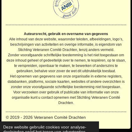
r
r
r
r
r
:
4
r
r
r
r
.
e
e
e
e
2
n
n
n
n
2
Auteursrecht, gebruik en overname van gegevens
7
Alle inhoud van deze website, waaronder teksten, afbeeldingen, logo’s,
2
beschrijvingen van activiteiten en overige informatie, is eigendom van
Stichting Veteranen Comité Drachten, tenzij anders vermeld.
7
Zonder voorafgaande schriftelijke toestemming is het niet toegestaan om
2
deze inhoud geheel of gedeeltelijk over te nemen, te kopiëren, op te slaan,
7
te verspreiden, openbaar te maken, te bewerken of anderszins te
2
gebruiken, behalve voor zover de wet dit uitdrukkelijk toestaat.
Het opnemen van gegevens van onze organisatie in externe registers,
7
databanken, platforms, sociale kaarten, websites of andere overzichten is
2
zonder onze voorafgaande schriftelijke toestemming niet toegestaan.
7
Voor verzoeken over gebruik of publicatie van informatie van onze
2
organisatie kunt u contact opnemen met Stichting Veteranen Comité
7
Drachten.
s
t
© 2019 - 2026 Veteranen Comité Drachten
e
Deze website gebruikt cookies voor analyse-
r
doeleinden en/of het tonen van advertenties.