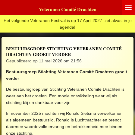
Ga
Veteranen Comité Drachten
direct
naar
Het volgende Veteranen Festival is op 17 April 2027. zet alvast in je
de
agenda!
hoofdinhoud
BESTUURSGROEP STICHTING VETERANEN COMITÉ
DRACHTEN GROEIT VERDER
Gepubliceerd op 11 mei 2026 om 21:56
Bestuursgroep Stichting Veteranen Comité Drachten groeit
verder
De bestuursgroep van Stichting Veteranen Comité Drachten is
weer aan het groeien. Een mooie ontwikkeling waar wij als
stichting blij en dankbaar voor zijn.
In november 2025 mochten wij Ronald Sietsma verwelkomen
als algemeen bestuurslid. Ronald is Luchtmachter en brengt
daarmee waardevolle ervaring en betrokkenheid mee binnen
onze stichting.