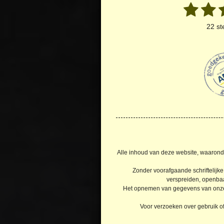
1
2
R
a
s
s
22 s
t
t
t
t
i
n
e
e
g
r
r
r
:
4
r
r
.
e
2
n
2
7
2
7
Alle inhoud van deze website, waaronder
2
Zonder voorafgaande schriftelijke
7
verspreiden, openbaar
2
Het opnemen van gegevens van onze or
7
2
Voor verzoeken over gebruik of
7