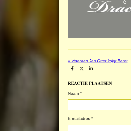
«
Veteraan Jan Otter krijgt Baret
D
D
S
e
e
h
l
e
a
REACTIE PLAATSEN
e
l
r
n
e
Naam *
E-mailadres *