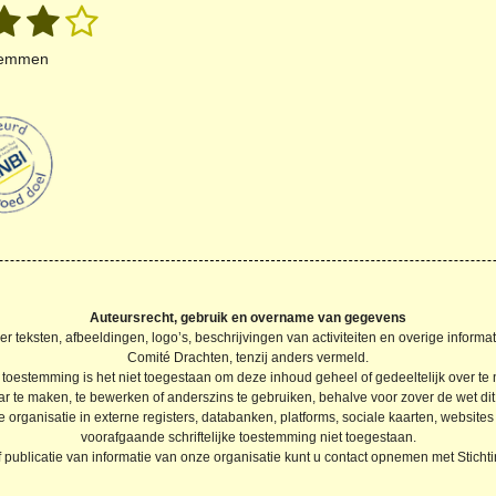
3
4
5
S
b
t
o
s
s
s
e
temmen
o
m
t
t
m
k
e
e
e
e
n
r
r
r
r
e
e
e
n
n
n
Auteursrecht, gebruik en overname van gegevens
 teksten, afbeeldingen, logo’s, beschrijvingen van activiteiten en overige informa
Comité Drachten, tenzij anders vermeld.
 toestemming is het niet toegestaan om deze inhoud geheel of gedeeltelijk over te n
 te maken, te bewerken of anderszins te gebruiken, behalve voor zover de wet dit u
ganisatie in externe registers, databanken, platforms, sociale kaarten, websites
voorafgaande schriftelijke toestemming niet toegestaan.
 publicatie van informatie van onze organisatie kunt u contact opnemen met Stich