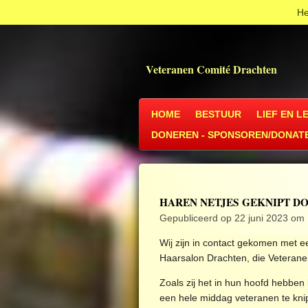
He
Ga
direct
naar
de
Veteranen Comité Drachten
hoofdinhoud
HOME
BESTUUR
LIEF EN L
DONEREN - SPONSOREN/DONAT
HAREN NETJES GEKNIPT D
Gepubliceerd op 22 juni 2023 om
Wij zijn in contact gekomen met 
Haarsalon Drachten, die Veteranen
Zoals zij het in hun hoofd hebben
een hele middag veteranen te kni