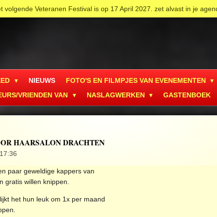
t volgende Veteranen Festival is op 17 April 2027. zet alvast in je agen
EED
NIEUWS
FOTO'S EN FILMPJES VAN EVENEMENTEN
EURS/VRIENDEN VAN
NASLAGWERKEN
GASTENBOEK
OOR HAARSALON DRACHTEN
 17:36
een paar geweldige kappers van
 gratis willen knippen.
 lijkt het hun leuk om 1x per maand
ppen.