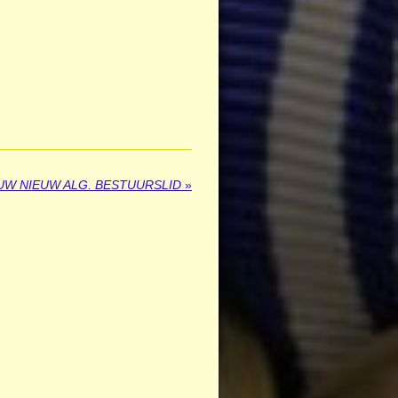
UW NIEUW ALG. BESTUURSLID
»