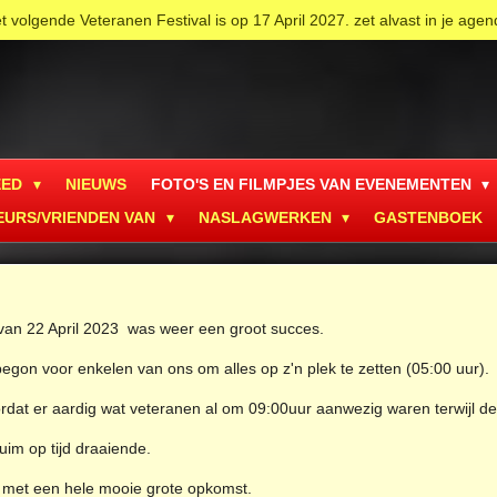
t volgende Veteranen Festival is op 17 April 2027. zet alvast in je agen
EED
NIEUWS
FOTO'S EN FILMPJES VAN EVENEMENTEN
EURS/VRIENDEN VAN
NASLAGWERKEN
GASTENBOEK
van 22 April 2023 was weer een groot succes.
egon voor enkelen van ons om alles op z'n plek te zetten (05:00 uur).
ordat er aardig wat veteranen al om 09:00uur aanwezig waren terwijl d
uim op tijd draaiende.
 met een hele mooie grote opkomst.