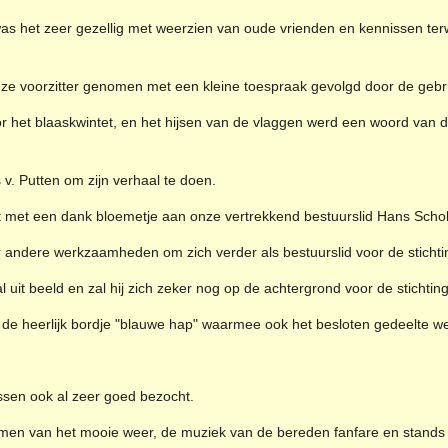
was het zeer gezellig met weerzien van oude vrienden en kennissen terw
onze voorzitter genomen met een kleine toespraak gevolgd door de gebru
r het blaaskwintet, en het hijsen van de vlaggen werd een woord van
v. Putten om zijn verhaal te doen.
ot met een dank bloemetje aan onze vertrekkend bestuurslid Hans Schol
oor andere werkzaamheden om zich verder als bestuurslid voor de stichtin
l uit beeld en zal hij zich zeker nog op de achtergrond voor de stichting
 de heerlijk bordje "blauwe hap" waarmee ook het besloten gedeelte we
ssen ook al zeer goed bezocht.
en van het mooie weer, de muziek van de bereden fanfare en stands 