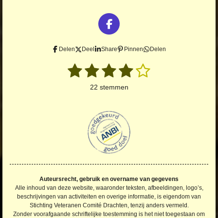
F
a
c
Delen
Deel
Share
Pinnen
Delen
e
1
2
3
4
5
S
b
R
t
o
a
s
s
s
s
s
e
22 stemmen
o
t
m
t
t
t
t
t
m
k
i
e
n
e
e
e
e
e
n
g
r
r
r
r
r
:
4
r
r
r
r
.
e
e
e
e
2
n
n
n
n
2
Auteursrecht, gebruik en overname van gegevens
7
Alle inhoud van deze website, waaronder teksten, afbeeldingen, logo’s,
2
beschrijvingen van activiteiten en overige informatie, is eigendom van
Stichting Veteranen Comité Drachten, tenzij anders vermeld.
7
Zonder voorafgaande schriftelijke toestemming is het niet toegestaan om